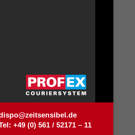
dispo@zeitsensibel.de
Tel: +49 (0) 561 / 52171 – 11